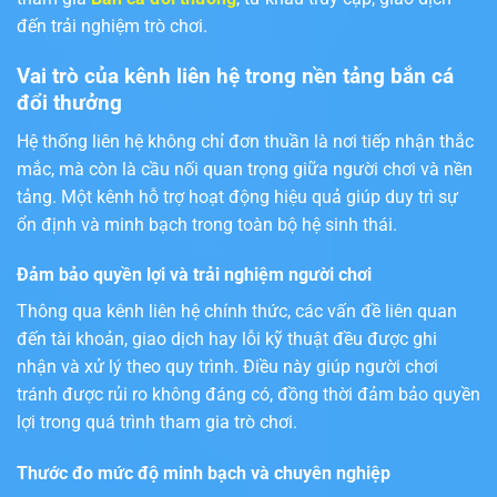
đến trải nghiệm trò chơi.
Vai trò của kênh liên hệ trong nền tảng bắn cá
đổi thưởng
Hệ thống liên hệ không chỉ đơn thuần là nơi tiếp nhận thắc
mắc, mà còn là cầu nối quan trọng giữa người chơi và nền
tảng. Một kênh hỗ trợ hoạt động hiệu quả giúp duy trì sự
ổn định và minh bạch trong toàn bộ hệ sinh thái.
Đảm bảo quyền lợi và trải nghiệm người chơi
Thông qua kênh liên hệ chính thức, các vấn đề liên quan
đến tài khoản, giao dịch hay lỗi kỹ thuật đều được ghi
nhận và xử lý theo quy trình. Điều này giúp người chơi
tránh được rủi ro không đáng có, đồng thời đảm bảo quyền
lợi trong quá trình tham gia trò chơi.
Thước đo mức độ minh bạch và chuyên nghiệp