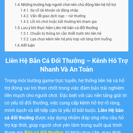
Những trường hợp người chơi nên chủ động liên hệ hỗ trợ
Sự cố tài khoản và đăng nhập
Vấn đề giao dịch nạp – rút thưởng
Lỗi trò chơi hoặc bất thường khi tham gia
Lưu ý khi thực hiện Liên Hệ bắn cá đổi thưởng
Chuẩn bị thông tin cần thiết trước khi liên hệ
Lựa chọn kênh liên hệ phù hợp với từng tình huống
Kết luận
Liên Hệ Bắn Cá Đổi Thưởng – Kênh Hỗ Trợ
Nhanh Và An Toàn
Trong môi trường game trực tuyến, hệ thống liên hệ và hỗ
trợ đóng vai trò then chốt trong việc đảm bảo trải nghiệm
liền mạch cho người chơi. Đặc biệt với các nền tảng giải trí
có yếu tố đổi thưởng, việc cung cấp kênh hỗ trợ rõ ràng,
minh bạch và dễ tiếp cận là yếu tố bắt buộc.
Liên Hệ bắn
cá đổi thưởng
được xây dựng nhằm đáp ứng nhu cầu hỗ
trợ kịp thời, giúp người chơi yên tâm trong suốt quá trình
tham gia
Bắn cá đổi thưởng
, từ khâu truy cập, giao dịch