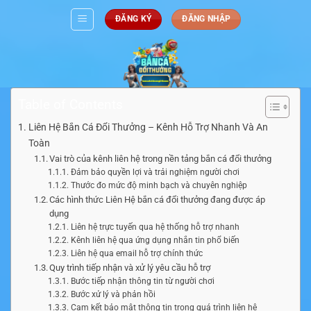
Bỏ
ĐĂNG KÝ
ĐĂNG NHẬP
qua
nội
dung
Table of Contents
Liên Hệ Bắn Cá Đổi Thưởng – Kênh Hỗ Trợ Nhanh Và An
Toàn
Vai trò của kênh liên hệ trong nền tảng bắn cá đổi thưởng
Đảm bảo quyền lợi và trải nghiệm người chơi
Thước đo mức độ minh bạch và chuyên nghiệp
Các hình thức Liên Hệ bắn cá đổi thưởng đang được áp
dụng
Liên hệ trực tuyến qua hệ thống hỗ trợ nhanh
Kênh liên hệ qua ứng dụng nhắn tin phổ biến
Liên hệ qua email hỗ trợ chính thức
Quy trình tiếp nhận và xử lý yêu cầu hỗ trợ
Bước tiếp nhận thông tin từ người chơi
Bước xử lý và phản hồi
Cam kết bảo mật thông tin trong quá trình liên hệ