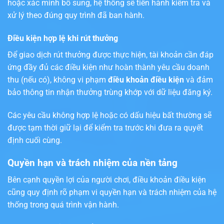
hoặc xác minh bổ sung, hệ thống sẽ tiến hành kiểm tra và
xử lý theo đúng quy trình đã ban hành.
Điều kiện hợp lệ khi rút thưởng
Để giao dịch rút thưởng được thực hiện, tài khoản cần đáp
ứng đầy đủ các điều kiện như hoàn thành yêu cầu doanh
thu (nếu có), không vi phạm
điều khoản điều kiện
và đảm
bảo thông tin nhận thưởng trùng khớp với dữ liệu đăng ký.
Các yêu cầu không hợp lệ hoặc có dấu hiệu bất thường sẽ
được tạm thời giữ lại để kiểm tra trước khi đưa ra quyết
định cuối cùng.
Quyền hạn và trách nhiệm của nền tảng
Bên cạnh quyền lợi của người chơi, điều khoản điều kiện
cũng quy định rõ phạm vi quyền hạn và trách nhiệm của hệ
thống trong quá trình vận hành.