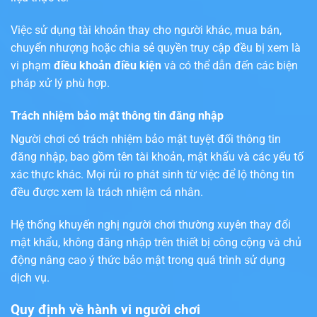
Việc sử dụng tài khoản thay cho người khác, mua bán,
chuyển nhượng hoặc chia sẻ quyền truy cập đều bị xem là
vi phạm
điều khoản điều kiện
và có thể dẫn đến các biện
pháp xử lý phù hợp.
Trách nhiệm bảo mật thông tin đăng nhập
Người chơi có trách nhiệm bảo mật tuyệt đối thông tin
đăng nhập, bao gồm tên tài khoản, mật khẩu và các yếu tố
xác thực khác. Mọi rủi ro phát sinh từ việc để lộ thông tin
đều được xem là trách nhiệm cá nhân.
Hệ thống khuyến nghị người chơi thường xuyên thay đổi
mật khẩu, không đăng nhập trên thiết bị công cộng và chủ
động nâng cao ý thức bảo mật trong quá trình sử dụng
dịch vụ.
Quy định về hành vi người chơi