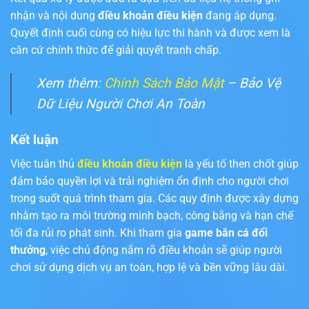
nhận và nội dung
điều khoản điều kiện
đang áp dụng.
Quyết định cuối cùng có hiệu lực thi hành và được xem là
căn cứ chính thức để giải quyết tranh chấp.
Xem thêm:
Chính Sách Bảo Mật
– Bảo Vệ
Dữ Liệu Người Chơi An Toàn
Kết luận
Việc tuân thủ
điều khoản điều kiện
là yếu tố then chốt giúp
đảm bảo quyền lợi và trải nghiệm ổn định cho người chơi
trong suốt quá trình tham gia. Các quy định được xây dựng
nhằm tạo ra môi trường minh bạch, công bằng và hạn chế
tối đa rủi ro phát sinh. Khi tham gia
game bắn cá đổi
thưởng
, việc chủ động nắm rõ điều khoản sẽ giúp người
chơi sử dụng dịch vụ an toàn, hợp lệ và bền vững lâu dài.