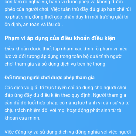
còn làm rõ nghĩa vụ, hành vi được phép và không được
phép của người chơi. Việc tuân thủ đầy đủ giúp hạn chế rủi
ro phát sinh, đồng thời góp phần duy trì môi trường giải trí
ổn định, an toàn và lâu dài.
Phạm vi áp dụng của điều khoản điều kiện
Điều khoản được thiết lập nhằm xác định rõ phạm vi hiệu
lực và đối tượng áp dụng trong toàn bộ quá trình người
chơi tham gia và sử dụng dịch vụ trên hệ thống.
Đối tượng người chơi được phép tham gia
Các dịch vụ giải trí trực tuyến chỉ áp dụng cho người chơi
đáp ứng đầy đủ điều kiện theo quy định. Người tham gia
cần đủ độ tuổi hợp pháp, có năng lực hành vi dân sự và tự
chịu trách nhiệm đối với mọi hoạt động phát sinh từ tài
khoản của mình.
Việc đăng ký và sử dụng dịch vụ đồng nghĩa với việc người