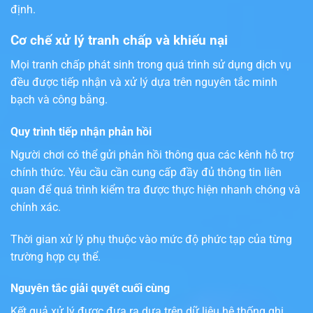
định.
Cơ chế xử lý tranh chấp và khiếu nại
Mọi tranh chấp phát sinh trong quá trình sử dụng dịch vụ
đều được tiếp nhận và xử lý dựa trên nguyên tắc minh
bạch và công bằng.
Quy trình tiếp nhận phản hồi
Người chơi có thể gửi phản hồi thông qua các kênh hỗ trợ
chính thức. Yêu cầu cần cung cấp đầy đủ thông tin liên
quan để quá trình kiểm tra được thực hiện nhanh chóng và
chính xác.
Thời gian xử lý phụ thuộc vào mức độ phức tạp của từng
trường hợp cụ thể.
Nguyên tắc giải quyết cuối cùng
Kết quả xử lý được đưa ra dựa trên dữ liệu hệ thống ghi