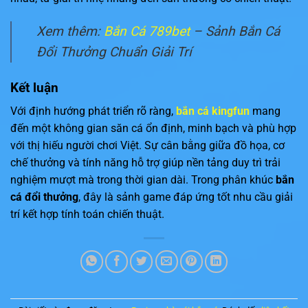
Xem thêm:
Bắn Cá 789bet
– Sảnh Bắn Cá
Đổi Thưởng Chuẩn Giải Trí
Kết luận
Với định hướng phát triển rõ ràng,
bắn cá kingfun
mang
đến một không gian săn cá ổn định, minh bạch và phù hợp
với thị hiếu người chơi Việt. Sự cân bằng giữa đồ họa, cơ
chế thưởng và tính năng hỗ trợ giúp nền tảng duy trì trải
nghiệm mượt mà trong thời gian dài. Trong phân khúc
bắn
cá đổi thưởng
, đây là sảnh game đáp ứng tốt nhu cầu giải
trí kết hợp tính toán chiến thuật.