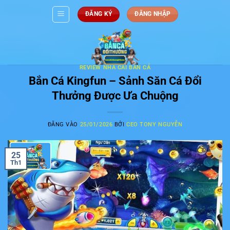
Bỏ
ĐĂNG KÝ
ĐĂNG NHẬP
qua
nội
dung
REVIEW NHÀ CÁI BẮN CÁ
Bắn Cá Kingfun – Sảnh Săn Cá Đổi
Thưởng Được Ưa Chuộng
ĐĂNG VÀO
25/01/2026
BỞI
CEO TONY NGUYỄN
25
Th1