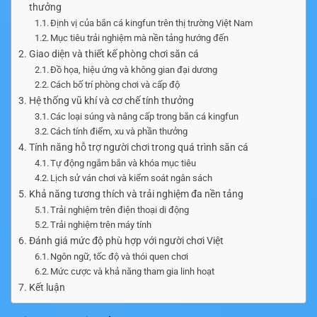
thưởng
Định vị của bắn cá kingfun trên thị trường Việt Nam
Mục tiêu trải nghiệm mà nền tảng hướng đến
Giao diện và thiết kế phòng chơi săn cá
Đồ họa, hiệu ứng và không gian đại dương
Cách bố trí phòng chơi và cấp độ
Hệ thống vũ khí và cơ chế tính thưởng
Các loại súng và nâng cấp trong bắn cá kingfun
Cách tính điểm, xu và phần thưởng
Tính năng hỗ trợ người chơi trong quá trình săn cá
Tự động ngắm bắn và khóa mục tiêu
Lịch sử ván chơi và kiểm soát ngân sách
Khả năng tương thích và trải nghiệm đa nền tảng
Trải nghiệm trên điện thoại di động
Trải nghiệm trên máy tính
Đánh giá mức độ phù hợp với người chơi Việt
Ngôn ngữ, tốc độ và thói quen chơi
Mức cược và khả năng tham gia linh hoạt
Kết luận