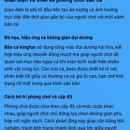
Giao diện là yếu tố đầu tiên tạo ấn tượng và ảnh hưởng
trực tiếp đến thời gian gắn bó của người chơi với một sảnh
bắn cá.
Đồ họa, hiệu ứng và không gian đại dương
Bắn cá kingfun
sử dụng tông màu đại dương hài hòa, kết
hợp hiệu ứng chuyển động mượt mà giúp người chơi dễ
quan sát mục tiêu ngay cả khi màn hình xuất hiện nhiều
sinh vật cùng lúc. Các loài cá, boss được thiết kế rõ nét,
phân biệt tốt giữa cá thường và cá giá trị cao, hạn chế tình
trạng rối mắt trong quá trình săn bắn.
Cách bố trí phòng chơi và cấp độ
Phòng chơi được chia theo cấp độ và mức cược khác
nhau, giúp người chơi chủ động lựa chọn không gian phù
hợp với ngân sách. Cách phân tầng này giúp cân bằng trải
nghiệm, tránh tình trạng chênh lệch quá lớn giữa người