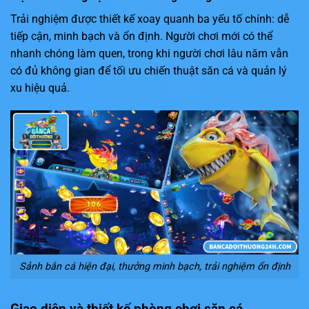
Trải nghiệm được thiết kế xoay quanh ba yếu tố chính: dễ
tiếp cận, minh bạch và ổn định. Người chơi mới có thể
nhanh chóng làm quen, trong khi người chơi lâu năm vẫn
có đủ không gian để tối ưu chiến thuật săn cá và quản lý
xu hiệu quả.
Sảnh bắn cá hiện đại, thưởng minh bạch, trải nghiệm ổn định
Giao diện và thiết kế phòng chơi săn cá