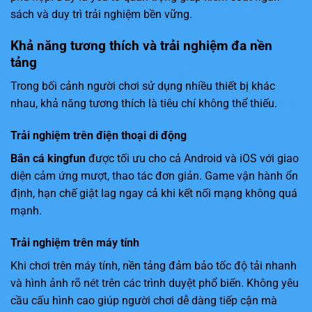
sách và duy trì trải nghiệm bền vững.
Khả năng tương thích và trải nghiệm đa nền
tảng
Trong bối cảnh người chơi sử dụng nhiều thiết bị khác
nhau, khả năng tương thích là tiêu chí không thể thiếu.
Trải nghiệm trên điện thoại di động
Bắn cá kingfun
được tối ưu cho cả Android và iOS với giao
diện cảm ứng mượt, thao tác đơn giản. Game vận hành ổn
định, hạn chế giật lag ngay cả khi kết nối mạng không quá
mạnh.
Trải nghiệm trên máy tính
Khi chơi trên máy tính, nền tảng đảm bảo tốc độ tải nhanh
và hình ảnh rõ nét trên các trình duyệt phổ biến. Không yêu
cầu cấu hình cao giúp người chơi dễ dàng tiếp cận mà