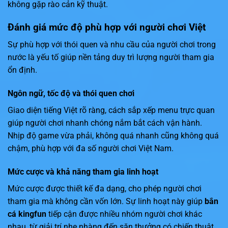
không gặp rào cản kỹ thuật.
Đánh giá mức độ phù hợp với người chơi Việt
Sự phù hợp với thói quen và nhu cầu của người chơi trong
nước là yếu tố giúp nền tảng duy trì lượng người tham gia
ổn định.
Ngôn ngữ, tốc độ và thói quen chơi
Giao diện tiếng Việt rõ ràng, cách sắp xếp menu trực quan
giúp người chơi nhanh chóng nắm bắt cách vận hành.
Nhịp độ game vừa phải, không quá nhanh cũng không quá
chậm, phù hợp với đa số người chơi Việt Nam.
Mức cược và khả năng tham gia linh hoạt
Mức cược được thiết kế đa dạng, cho phép người chơi
tham gia mà không cần vốn lớn. Sự linh hoạt này giúp
bắn
cá kingfun
tiếp cận được nhiều nhóm người chơi khác
nhau, từ giải trí nhẹ nhàng đến săn thưởng có chiến thuật.