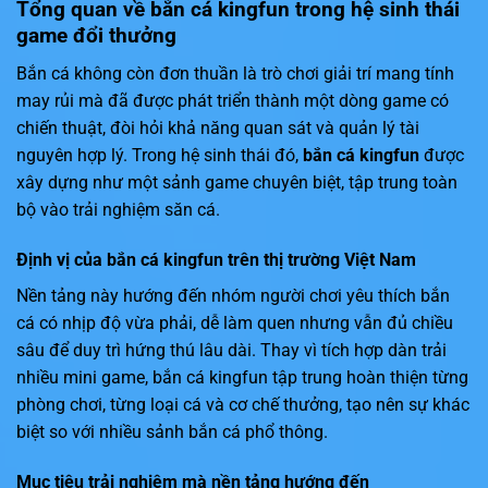
Tổng quan về bắn cá kingfun trong hệ sinh thái
game đổi thưởng
Bắn cá không còn đơn thuần là trò chơi giải trí mang tính
may rủi mà đã được phát triển thành một dòng game có
chiến thuật, đòi hỏi khả năng quan sát và quản lý tài
nguyên hợp lý. Trong hệ sinh thái đó,
bắn cá kingfun
được
xây dựng như một sảnh game chuyên biệt, tập trung toàn
bộ vào trải nghiệm săn cá.
Định vị của bắn cá kingfun trên thị trường Việt Nam
Nền tảng này hướng đến nhóm người chơi yêu thích bắn
cá có nhịp độ vừa phải, dễ làm quen nhưng vẫn đủ chiều
sâu để duy trì hứng thú lâu dài. Thay vì tích hợp dàn trải
nhiều mini game, bắn cá kingfun tập trung hoàn thiện từng
phòng chơi, từng loại cá và cơ chế thưởng, tạo nên sự khác
biệt so với nhiều sảnh bắn cá phổ thông.
Mục tiêu trải nghiệm mà nền tảng hướng đến