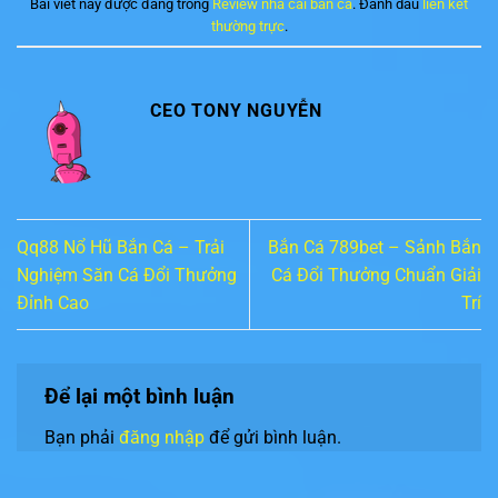
Bài viết này được đăng trong
Review nhà cái bắn cá
. Đánh dấu
liên kết
thường trực
.
CEO TONY NGUYỄN
Qq88 Nổ Hũ Bắn Cá – Trải
Bắn Cá 789bet – Sảnh Bắn
Nghiệm Săn Cá Đổi Thưởng
Cá Đổi Thưởng Chuẩn Giải
Đỉnh Cao
Trí
Để lại một bình luận
Bạn phải
đăng nhập
để gửi bình luận.