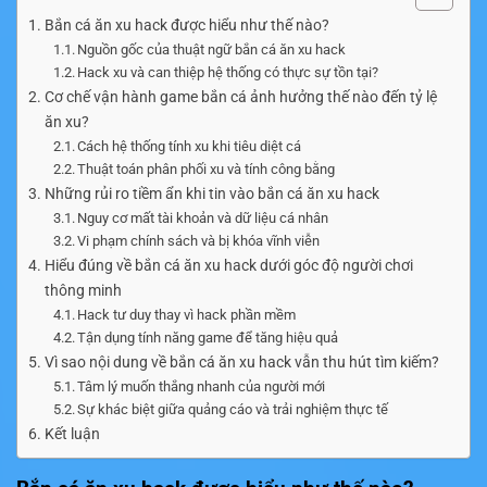
Bắn cá ăn xu hack được hiểu như thế nào?
Nguồn gốc của thuật ngữ bắn cá ăn xu hack
Hack xu và can thiệp hệ thống có thực sự tồn tại?
Cơ chế vận hành game bắn cá ảnh hưởng thế nào đến tỷ lệ
ăn xu?
Cách hệ thống tính xu khi tiêu diệt cá
Thuật toán phân phối xu và tính công bằng
Những rủi ro tiềm ẩn khi tin vào bắn cá ăn xu hack
Nguy cơ mất tài khoản và dữ liệu cá nhân
Vi phạm chính sách và bị khóa vĩnh viễn
Hiểu đúng về bắn cá ăn xu hack dưới góc độ người chơi
thông minh
Hack tư duy thay vì hack phần mềm
Tận dụng tính năng game để tăng hiệu quả
Vì sao nội dung về bắn cá ăn xu hack vẫn thu hút tìm kiếm?
Tâm lý muốn thắng nhanh của người mới
Sự khác biệt giữa quảng cáo và trải nghiệm thực tế
Kết luận