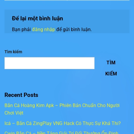
Để lại một bình luận
Bạn phải
đăng nhập
để gửi bình luận.
Tìm kiếm
TÌM
KIẾM
Recent Posts
Bắn Cá Hoàng Kim Apk – Phiên Bản Chuẩn Cho Người
Chơi Việt
Icá – Bắn Cá ZingPlay VNG Hack Có Thực Sự Khả Thi?
Cwin Bắn Cá – Nền Tảng Giải Trí Đổi Thưởng Ổn Định