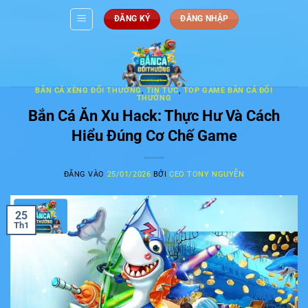
Bỏ
ĐĂNG KÝ
ĐĂNG NHẬP
qua
nội
dung
BẮN CÁ XÈNG ĐỔI THƯỞNG
,
TIN TỨC
,
TOP GAME BẮN CÁ ĐỔI
THƯỞNG
Bắn Cá Ăn Xu Hack: Thực Hư Và Cách
Hiểu Đúng Cơ Chế Game
ĐĂNG VÀO
25/01/2026
BỞI
CEO TONY NGUYỄN
25
Th1