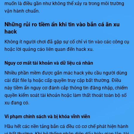
muốn là điều gần như không thể xảy ra trong môi trường
vận hành chuẩn.
Những rủi ro tiềm ẩn khi tin vào bắn cá ăn xu
hack
Không ít người chơi đã gặp sự cố chỉ vì tin vào các công cụ
hoặc lời quảng cáo liên quan đến hack xu.
Nguy cơ mất tài khoản và dữ liệu cá nhân
Nhiều phần mềm được gắn mác hack yêu cầu người dùng
cài đặt file lạ hoặc cấp quyền truy cập bất thường. Điều
này tiềm ẩn nguy cơ đánh cắp thông tin đăng nhập, chiếm
quyền kiểm soát tài khoản hoặc làm thất thoát toàn bộ số
xu đang có.
Vi phạm chính sách và bị khóa vĩnh viễn
Hầu hết các nền tảng bắn cá đều có cơ chế phát hiện hành
vi bất thường. Khi hệ thống nhận diện dấu hiệu gian lận, tài