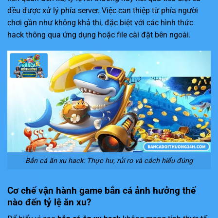
đều được xử lý phía server. Việc can thiệp từ phía người
chơi gần như không khả thi, đặc biệt với các hình thức
hack thông qua ứng dụng hoặc file cài đặt bên ngoài.
Bắn cá ăn xu hack: Thực hư, rủi ro và cách hiểu đúng
Cơ chế vận hành game bắn cá ảnh hưởng thế
nào đến tỷ lệ ăn xu?