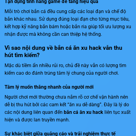
Tận dụng tính năng game để tăng hiệu quả
Mỗi trò chơi bắn cá đều cung cấp các loại đạn và chế độ
bắn khác nhau. Sử dụng đúng loại đạn cho từng mục tiêu,
kết hợp kỹ năng bắn bám hoặc bắn ria giúp tối ưu lượng xu
nhận được mà không cần can thiệp hệ thống.
Vì sao nội dung về bắn cá ăn xu hack vẫn thu
hút tìm kiếm?
Mặc dù tiềm ẩn nhiều rủi ro, chủ đề này vẫn có lượng tìm
kiếm cao do đánh trúng tâm lý chung của người chơi.
Tâm lý muốn thắng nhanh của người mới
Người chơi mới thường chưa nắm rõ cơ chế vận hành nên
dễ bị thu hút bởi các cam kết “ăn xu dễ dàng”. Đây là lý do
các nội dung liên quan đến
bắn cá ăn xu hack
liên tục xuất
hiện và được lan truyền mạnh.
Sự khác biệt giữa quảng cáo và trải nghiệm thực tế