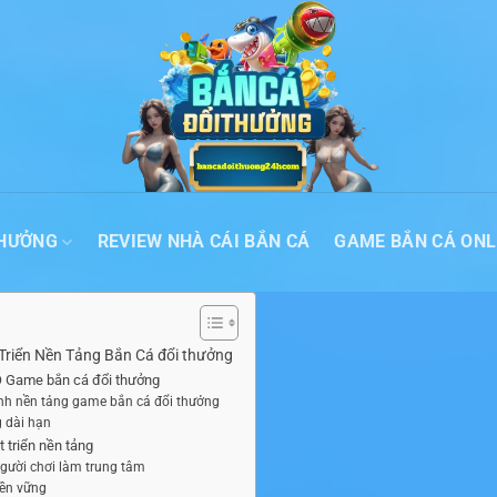
THƯỞNG
REVIEW NHÀ CÁI BẮN CÁ
GAME BẮN CÁ ONL
Triển Nền Tảng Bắn Cá đổi thưởng
O Game bắn cá đổi thưởng
ành nền tảng game bắn cá đổi thưởng
 dài hạn
 triển nền tảng
người chơi làm trung tâm
bền vững