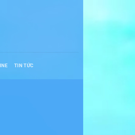
INE
TIN TỨC