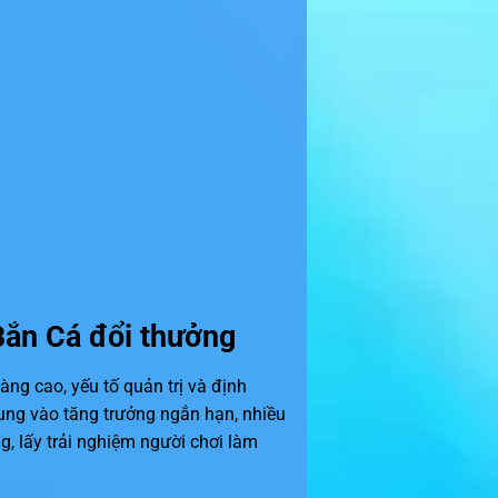
Bắn Cá đổi thưởng
àng cao, yếu tố quản trị và định
rung vào tăng trưởng ngắn hạn, nhiều
g, lấy trải nghiệm người chơi làm