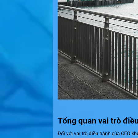
Tổng quan vai trò đi
Đối với vai trò điều hành của CEO kh