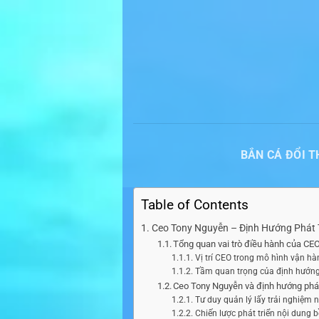
Bỏ
qua
nội
dung
BẮN CÁ ĐỔI 
Table of Contents
Ceo Tony Nguyễn – Định Hướng Phát 
Tổng quan vai trò điều hành của CE
Vị trí CEO trong mô hình vận h
Tầm quan trọng của định hướng
Ceo Tony Nguyễn và định hướng phát
Tư duy quản lý lấy trải nghiệm 
Chiến lược phát triển nội dung 