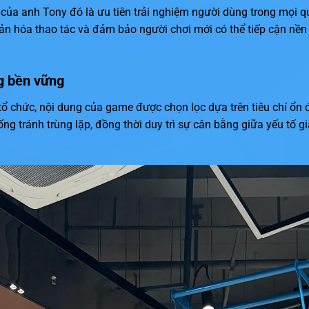
ủa anh Tony đó là ưu tiên trải nghiệm người dùng trong mọi quy
giản hóa thao tác và đảm bảo người chơi mới có thể tiếp cận n
ng bền vững
ổ chức, nội dung của game được chọn lọc dựa trên tiêu chí ổn đ
ng tránh trùng lặp, đồng thời duy trì sự cân bằng giữa yếu tố gi